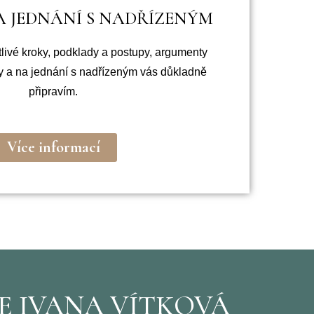
A JEDNÁNÍ S NADŘÍZENÝM
tlivé kroky, podklady a postupy, argumenty
ky a na jednání s nadřízeným vás důkladně
připravím.
Více informací
SE IVANA VÍTKOVÁ