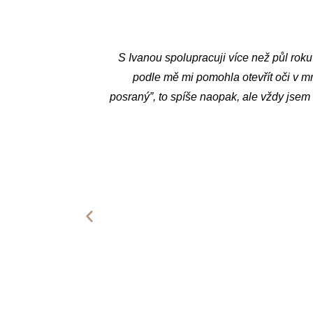
osti, ale
Ivu Vítkovou znám více než 20 let. Čase
 všeho
inspirací v tom, jak se poprat se svým ži
oté si to i
Byla a stále je vždy ochotná pomoci nej