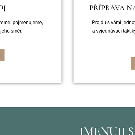
OJ
PŘÍPRAVA N
ereme, pojmenujeme,
Projdu s vámi jedno
 jeho směr.
a vyjednávací takti
JMENUJI 