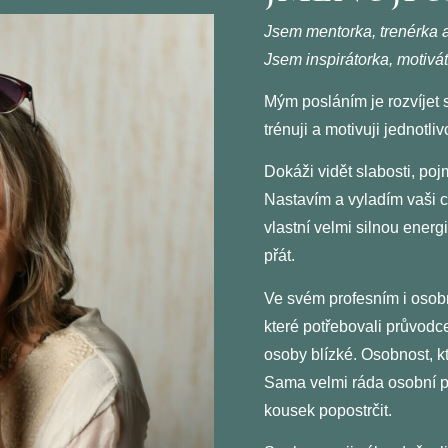
Jsem mentorka, trenérka a
Jsem inspirátorka, motivá
Mým posláním je rozvíjet
s
trénuji a motivuji jednotli
Dokáži vidět slabosti, poj
Nastavím
a
vyladím
vaši c
vlastní velmi silnou energ
přát.
Ve svém profesním i osob
které potřebovali průvodc
osoby blízké. Osobnost, kt
Sama velmi ráda osobní pr
kousek popostrčit.