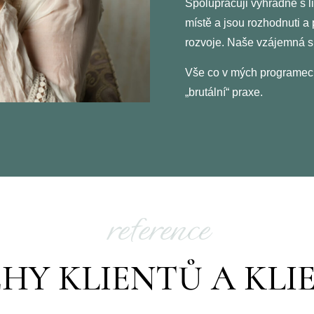
Spolupracuji výhradně s lid
místě a jsou rozhodnuti a 
rozvoje.
Naše vzájemná sp
Vše co v mých programech
„brutální“ praxe.
reference
ĚHY KLIENTŮ A KLI