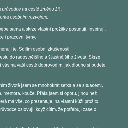
 průvodce na cestě změnu žít .
torka osobním rozvojem.
ebe sama a skrze vlastní prožitky posunuji, inspiruji,
vce i pracovní týmy.
menuji je.
Sdílím osobní zkušenosti.
estu do radostnějšího a šťastnějšího života.
Skrze
ii vás na vaší cestě doprovodím,
jak dlouho si budete
ním životě jsem se mnohokrát
setkala se situacemi,
e, mentora, kouče
. Přála jsem si oporu, jinou než
erá má vše, co prezentuje, na vlastní kůži prožito.
ůvodce oslovuji, když cítím, že potřebuji zase o