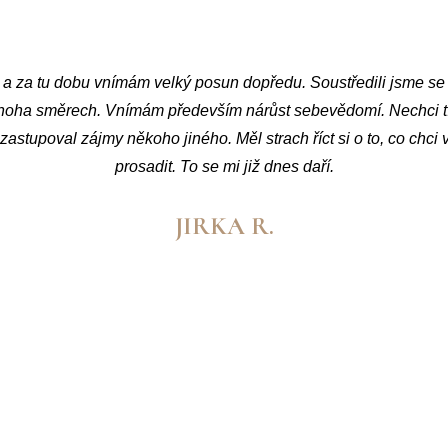
m se z nás staly dobré kamarádky. Svým temperamentem a energií
votem, i když se jí zrovna ukazuje z té horší stránky a přitom nez
en radou nebo povzbuzením, ale i podat pomocnou ruku. Je to t
směrem, který si sami vytyčí ke splnění svých cílů.
PAVLA K.