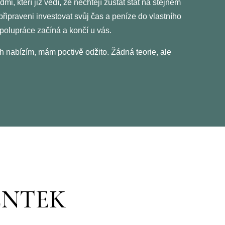
mi, kteří již vědí, že nechtějí zůstat stát
na stejném
připraveni investovat svůj čas a peníze do vlastního
olupráce začíná a končí u vás.
 nabízím, mám poctivě odžito. Žádná teorie, ale
ENTEK